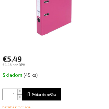
€5,49
€4,46 bez DPH
Jednotková
Skladom
(45 ks)
cena:
Pridať do košíka
Detailné informácie