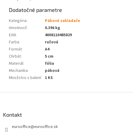
Dodatočné parametre
Kategória
:
Pákové zakladače
Hmotnosť
:
0.396 kg
EAN
:
4008110485829
Farba
:
ružová
Formát
:
A4
Chrbát
:
5 cm
Materiál
:
fólia
Mechanika
:
páková
Množstvo v balení
:
1 KS
Z
á
p
ä
Kontakt
t
eurooffice
@
eurooffice.sk
i