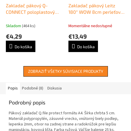
Zakladač pákový Q-
Zakladač pákový Leitz
CONNECT poloplastový
180° WOW 8cm perleťovo
5cm modrý
biely
Skladom
(464 ks)
Momentálne nedostupné
€4,29
€13,49
Do košíka
Do košíka
ZOBRAZIŤ VŠETKY SÚVISIACE PRODUKTY
Popis
Podobné (8)
Diskusia
Podrobný popis
Pákový zakladač Q.file protect formátu A4. Šírka chrbta 5 cm.
Materiál polypropylén, zásuvné vrecko, vnútorný biely podlep,
lepenka 2mm, otvor na zadnej strane a radokrúžok pre lepšiu
manipuláciu, kovová lišta. Farba ružová. Väčšie balenie 25 ks.