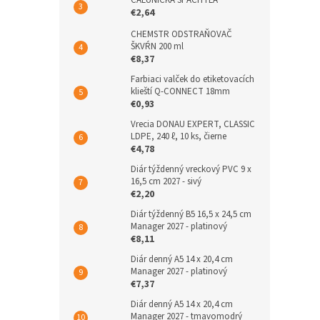
ČALÚNICKÁ ŠPACHTLA
€2,64
CHEMSTR ODSTRAŇOVAČ
ŠKVŔN 200 ml
€8,37
Farbiaci valček do etiketovacích
klieští Q-CONNECT 18mm
€0,93
Vrecia DONAU EXPERT, CLASSIC
LDPE, 240 ℓ, 10 ks, čierne
€4,78
Diár týždenný vreckový PVC 9 x
16,5 cm 2027 - sivý
€2,20
Diár týždenný B5 16,5 x 24,5 cm
Manager 2027 - platinový
€8,11
Diár denný A5 14 x 20,4 cm
Manager 2027 - platinový
€7,37
Diár denný A5 14 x 20,4 cm
Manager 2027 - tmavomodrý