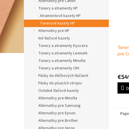
Alternatívy pre Canon
Tonery a atramenty HP
Atramentové kazety HP
Tonerové kazety HP
Alternatívy pre HP
Iné tlačové kazety
Tonery a atramenty Kyocera
Tone
Tonery a atramenty Lexmark
pre C
Ente
Tonery a atramenty Minolta
yello
Tonery a atramenty OKI
Pásky do ihličkových tlačiarní
€54
Pásky do písacích strojov
D
Ostatné tlačové kazety
Alternatívy pre Minolta
Alternatívy pre Samsung
Alternatívy pre Epson
Popi
Alternatívy pre Brother
Alternatívy pre Xerox