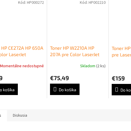
Kód:
HP000272
Kód:
HP002210
r HP CE272A HP 650A
Toner HP W2210A HP
Toner HP
olor LaserJet
207A pre Color LaserJet
pre Laser
rprise CP5520/M750
Pro M255/MFP M282/
M377/M
Momentálne nedostupné
Skladom
(2 ks)
w (15.000 str.)
M283 black (1.350 str.)
magenta 
9
€75,49
€159
o košíka
Do košíka
Do ko
s
Diskusia