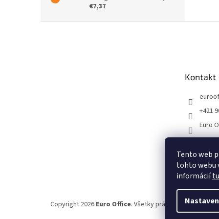
€7,37
Z
á
p
ä
t
Kontakt
i
e
euroof
+421 9
Euro O
Tento web p
tohto webu v
informácií
t
Nastaven
Copyright 2026
Euro Office
. Všetky práva vyhradené.