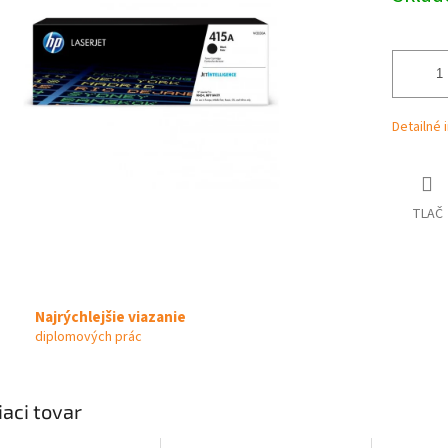
iek.
Detailné 
TLAČ
Najrýchlejšie viazanie
diplomových prác
iaci tovar