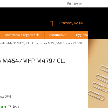
PODMIENKY OCHRANY OSOBNÝCH ÚDAJOV
Prihlásenie
MOJA OBJEDNÁVKA
NÁKUPNÝ
Prázdny košík
KOŠÍK
Archivácia a organizácia
Automotive
Hygiena a drogéria
 M454/MFP M479/ CLJ Enterprise M455/M480 black (2.400
ro M454/MFP M479/ CLJ
bez DPH
ová
dom
(3 ks)