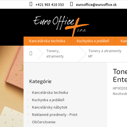
Prejsť
+421 903 410 353
eurooffice@eurooffice.sk
na
obsah
Kancelárska technika
Kuchynka a jedáleň
Kan
Tonery,
Tonery a atramenty
Domov
atramenty
HP
B
Ton
o
Preskočiť
č
Ente
Kategórie
kategórie
n
HP0020
ý
Kancelárska technika
Priemer
Neohod
p
hodnote
Kuchynka a jedáleň
a
produkt
Kancelársky nábytok
n
je
e
Reklamné predmety - Print
0,0
z
l
Občerstvenie
5