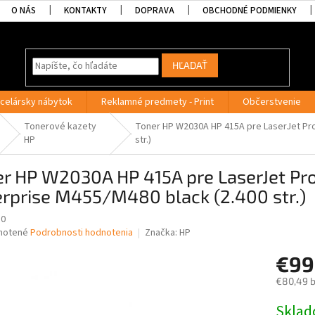
O NÁS
KONTAKTY
DOPRAVA
OBCHODNÉ PODMIENKY
HĽADAŤ
celársky nábytok
Reklamné predmety - Print
Občerstvenie
Tonerové kazety
Toner HP W2030A HP 415A pre LaserJet Pro
HP
str.)
er HP W2030A HP 415A pre LaserJet P
rprise M455/M480 black (2.400 str.)
30
né
notené
Podrobnosti hodnotenia
Značka:
HP
nie
€99
u
€80,49 
Jednotk
Skla
cena: