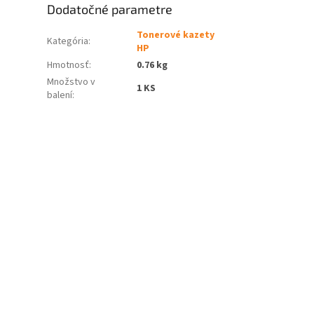
Dodatočné parametre
Tonerové kazety
Kategória
:
HP
Hmotnosť
:
0.76 kg
Množstvo v
1 KS
balení
: