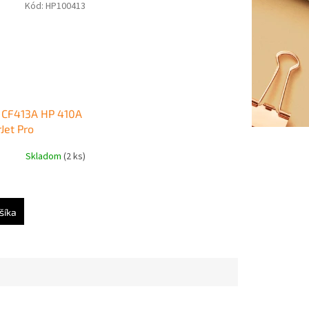
Kód:
HP100413
 CF413A HP 410A
Jet Pro
452/M477
Skladom
(2 ks)
(2.300 str.)
šíka