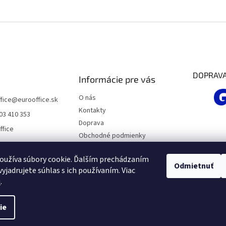
DOPRAV
Informácie pre vás
O nás
fice
@
eurooffice.sk
Kontakty
03 410 353
Doprava
ffice
Obchodné podmienky
Podmienky ochrany osobných
údajov
oužíva súbory cookie. Ďalším prechádzaním
Odmietnuť
yjadrujete súhlas s ich používaním. Viac
Moja objednávka
u
.
ie