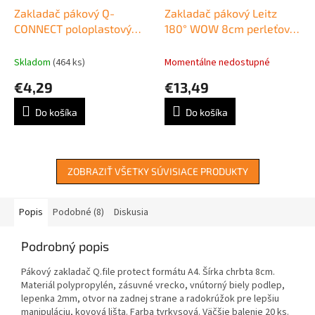
Zakladač pákový Q-
Zakladač pákový Leitz
CONNECT poloplastový
180° WOW 8cm perleťovo
5cm modrý
biely
Skladom
(464 ks)
Momentálne nedostupné
€4,29
€13,49
Do košíka
Do košíka
ZOBRAZIŤ VŠETKY SÚVISIACE PRODUKTY
Popis
Podobné (8)
Diskusia
Podrobný popis
Pákový zakladač Q.file protect formátu A4. Šírka chrbta 8cm.
Materiál polypropylén, zásuvné vrecko, vnútorný biely podlep,
lepenka 2mm, otvor na zadnej strane a radokrúžok pre lepšiu
manipuláciu, kovová lišta. Farba tyrkysová. Väčšie balenie 20 ks.