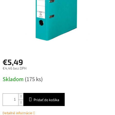
€5,49
€4,46 bez DPH
Jednotková
Skladom
(175 ks)
cena:
Pridať do košíka
Detailné informácie