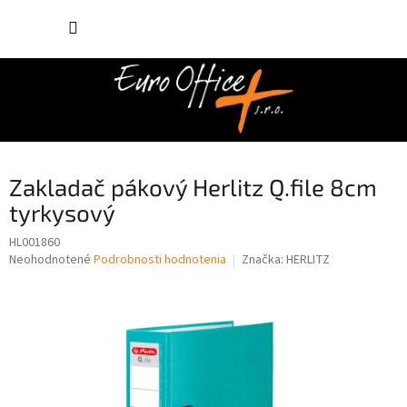
Prejsť
NÁKUP
na
obsah
KOŠÍK
Zakladač pákový Herlitz Q.file 8cm
tyrkysový
HL001860
Priemerné
Neohodnotené
Podrobnosti hodnotenia
Značka:
HERLITZ
hodnotenie
produktu
je
0,0
z
5
hviezdičiek.