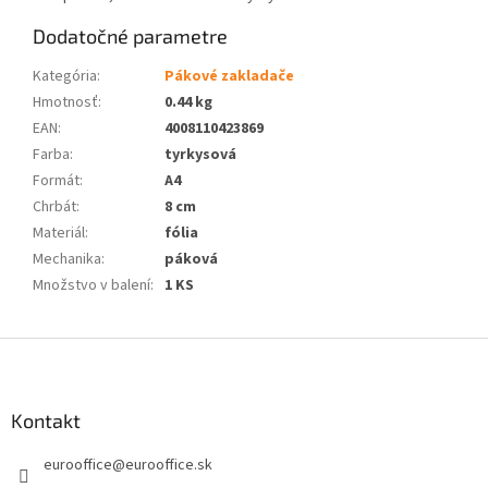
Dodatočné parametre
Kategória
:
Pákové zakladače
Hmotnosť
:
0.44 kg
EAN
:
4008110423869
Farba
:
tyrkysová
Formát
:
A4
Chrbát
:
8 cm
Materiál
:
fólia
Mechanika
:
páková
Množstvo v balení
:
1 KS
Z
á
p
ä
Kontakt
t
eurooffice
@
eurooffice.sk
i